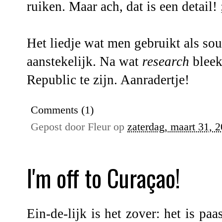
ruiken. Maar ach, dat is een detail! 
Het liedje wat men gebruikt als sou
aanstekelijk. Na wat
research
bleek
Republic
te zijn. Aanradertje!
Comments (1)
Gepost door
Fleur
op
zaterdag, maart 31, 
I'm off to Curaçao!
Ein-de-lijk is het zover: het is pa