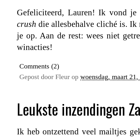
Gefeliciteerd, Lauren! Ik vond je
crush
die allesbehalve cliché is. I
je op. Aan de rest: wees niet get
winacties!
Comments (2)
Gepost door
Fleur
op
woensdag, maart 21,
Leukste inzendingen Za
Ik heb ontzettend veel mailtjes g