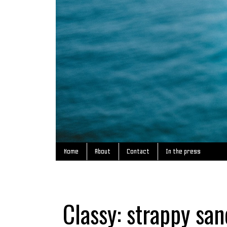
Home
About
Contact
In the press
Classy: strappy san