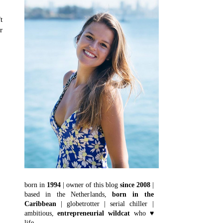
t
r
born in
1994
| owner of this blog
since 2008
|
based in the Netherlands,
born in the
Caribbean
| globetrotter | serial chiller |
ambitious,
entrepreneurial wildcat
who ♥
life