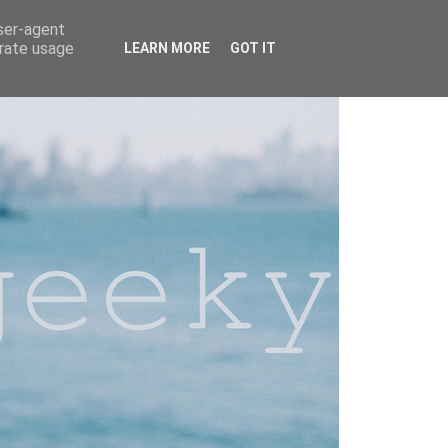
user-agent
erate usage
LEARN MORE
GOT IT