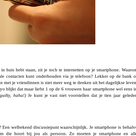
 in huis hebt staan, zit je toch te internetten op je smartphone. Waaro
iale contacten kunt onderhouden via je telefoon? Lekker op de bank o
 met je vriendinnen is niet meer weg te denken uit het dagelijkse leven
o blijkt dat maar liefst 1 op de 6 vrouwen haar smartphone wel eens i
guilty, haha!)
Je kunt je vast niet voorstellen dat je tien jaar gelede
 Een welbekend discussiepunt waarschijnlijk. Je smartphone is behalv
m die hoort bij jou als persoon. Zo moeten je smartphone en all