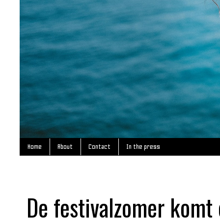
Home
About
Contact
In the press
De festivalzomer komt 