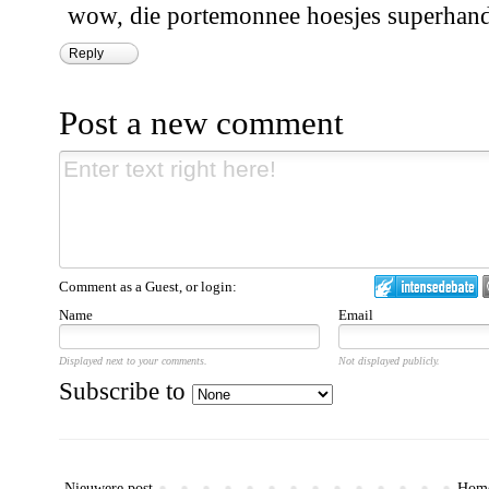
wow, die portemonnee hoesjes superhandi
Reply
Post a new comment
Comment as a Guest, or login:
Name
Email
Displayed next to your comments.
Not displayed publicly.
Subscribe to
Nieuwere post
Hom