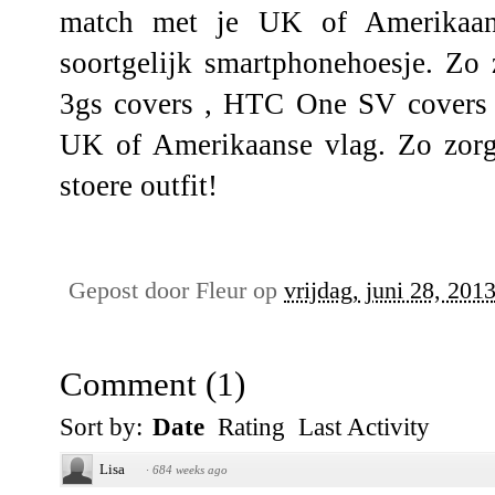
match met je UK of Amerikaans
soortgelijk smartphonehoesje. Zo 
3gs covers
,
HTC One SV covers
UK of Amerikaanse vlag. Zo zorg
stoere outfit!
Gepost door
Fleur
op
vrijdag, juni 28, 201
Comment
(
1
)
Sort by:
Date
Rating
Last Activity
Lisa
·
684 weeks ago