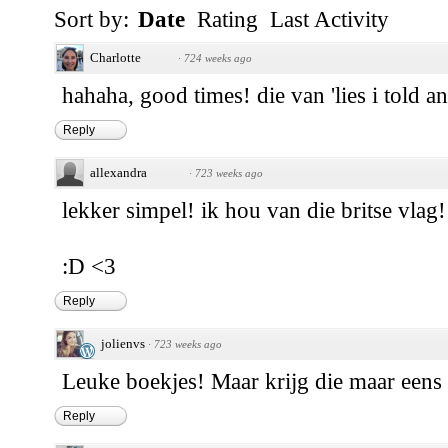
Sort by:
Date
Rating
Last Activity
Charlotte
·
724 weeks ago
hahaha, good times! die van 'lies i told a
Reply
allexandra
·
723 weeks ago
lekker simpel! ik hou van die britse vlag!
:D <3
Reply
jolienvs
·
723 weeks ago
Leuke boekjes! Maar krijg die maar eens
Reply