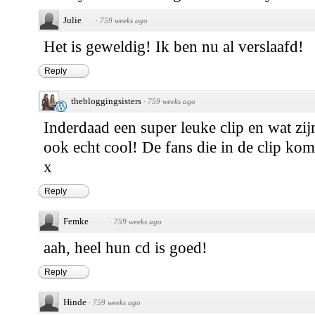
Julie
·
759 weeks ago
Het is geweldig! Ik ben nu al verslaafd!
Reply
thebloggingsisters
·
759 weeks ago
Inderdaad een super leuke clip en wat zijn
ook echt cool! De fans die in de clip ko
x
Reply
Femke
·
759 weeks ago
aah, heel hun cd is goed!
Reply
Hinde
·
759 weeks ago