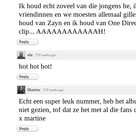
Ik houd echt zoveel van die jongens he, i
vriendinnen en we moesten allemaal gillen
houd van Zayn en ik houd van One Direc
clip... AAAAAAAAAAAAH!
Reply
ida
·
759 weeks ago
hot hot hot!
Reply
Martine
·
759 weeks ago
Echt een super leuk nummer, heb het alb
niet gezien, tof dat ze het met al die fans
x martine
Reply