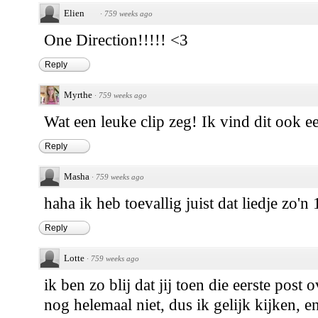
Elien
·
759 weeks ago
One Direction!!!!! <3
Reply
Myrthe
·
759 weeks ago
Wat een leuke clip zeg! Ik vind dit ook ee
Reply
Masha
·
759 weeks ago
haha ik heb toevallig juist dat liedje zo'
Reply
Lotte
·
759 weeks ago
ik ben zo blij dat jij toen die eerste post 
nog helemaal niet, dus ik gelijk kijken, en