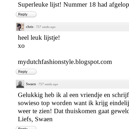
Superleuke lijst! Nummer 18 had afgelop
Reply
chris
·
757 weeks ago
heel leuk lijstje!
xo
mydutchfashionstyle.blogspot.com
Reply
Swaen
·
757 weeks ago
Gelukkig heb ik al een vriendje en schrijf
sowieso top worden want ik krijg eindelij
weer te zien! Dat thuiskomen gaat gewel
Liefs, Swaen