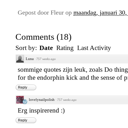
Gepost door
Fleur
op
maandag, januari 30,
Comments
(
18
)
Sort by:
Date
Rating
Last Activity
Luna
·
757 weeks ago
sommige quotes zijn leuk, zoals Do things
for the endorphin kick and the sense of p
Reply
lovelynailpolish
·
757 weeks ago
Erg inspirerend :)
Reply