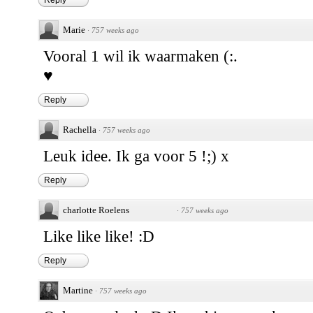
Reply
Marie
·
757 weeks ago
Vooral 1 wil ik waarmaken (:.
♥
Reply
Rachella
·
757 weeks ago
Leuk idee. Ik ga voor 5 !;) x
Reply
charlotte Roelens
·
757 weeks ago
Like like like! :D
Reply
Martine
·
757 weeks ago