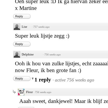
Oeh super leuk :D Ik ga hiervan zeker ee
x Martine
Reply
Lise
·
757 weeks ago
Super leuk lijstje zegg :)
Reply
Delphine
·
756 weeks ago
Ooh ik hou van zulke lijstjes, echt zaaaa
now Fleur, ik ben grote fan :)
1 reply
Reply
·
active 756 weeks ago
Fleur
·
756 weeks ago
Aaah sweet, dankjewel! Maar ik blijf z