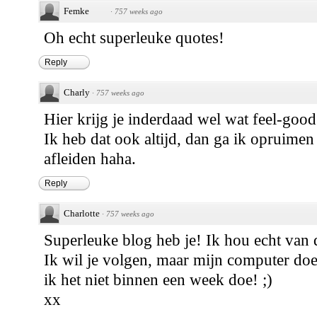
Femke
·
757 weeks ago
Oh echt superleuke quotes!
Reply
Charly
·
757 weeks ago
Hier krijg je inderdaad wel wat feel-good
Ik heb dat ook altijd, dan ga ik opruime
afleiden haha.
Reply
Charlotte
·
757 weeks ago
Superleuke blog heb je! Ik hou echt van d
Ik wil je volgen, maar mijn computer doe
ik het niet binnen een week doe! ;)
xx