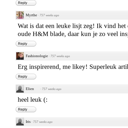
Reply
Myrthe
·
757 weeks ago
Wat is dat een leuke lisjt zeg! Ik vind het
oude H&M blade, daar kun je zo veel inspi
Reply
Fashionologie
·
757 weeks ago
Erg inspirerend, me likey! Superleuk artik
Reply
Elien
·
757 weeks ago
heel leuk (:
Reply
Iris
·
757 weeks ago