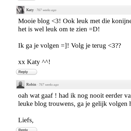
Katy
·
767 weeks ago
Mooie blog <3! Ook leuk met die konijne
het is wel leuk om te zien =D!
Ik ga je volgen =]! Volg je terug <3??
xx Katy ^^!
Reply
Robin
·
767 weeks ago
oah wat gaaf ! had ik nog nooit eerder v
leuke blog trouwens, ga je gelijk volgen h
Liefs,
Reply