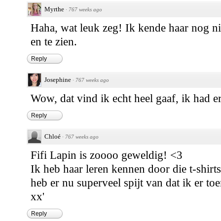
Myrthe
·
767 weeks ago
Haha, wat leuk zeg! Ik kende haar nog ni
en te zien.
Reply
Josephine
·
767 weeks ago
Wow, dat vind ik echt heel gaaf, ik had e
Reply
Chloé
·
767 weeks ago
Fifi Lapin is zoooo geweldig! <3
Ik heb haar leren kennen door die t-shirt
heb er nu superveel spijt van dat ik er to
xx'
Reply