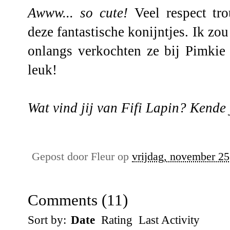
Awww... so cute!
Veel respect tro
deze fantastische konijntjes. Ik zo
onlangs verkochten ze bij Pimkie 
leuk!
Wat vind jij van Fifi Lapin? Kende 
Gepost door
Fleur
op
vrijdag, november 25
Comments
(
11
)
Sort by:
Date
Rating
Last Activity