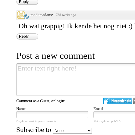
Reply
modemadame
·
766 weeks ago
Oh wat grappig! Ik kende het nog niet :) 
Reply
Post a new comment
Comment as a Guest, or login:
Name
Email
Displayed next to your comments.
Not displayed publicly.
Subscribe to