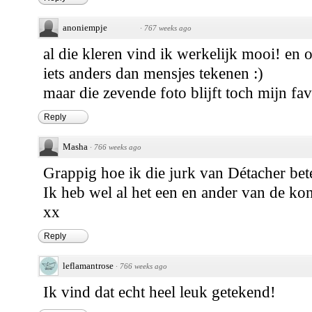
anoniempje
·
767 weeks ago
al die kleren vind ik werkelijk mooi! en o
iets anders dan mensjes tekenen :)
maar die zevende foto blijft toch mijn fav
Reply
Masha
·
766 weeks ago
Grappig hoe ik die jurk van Détacher bete
Ik heb wel al het een en ander van de kon
xx
Reply
leflamantrose
·
766 weeks ago
Ik vind dat echt heel leuk getekend!