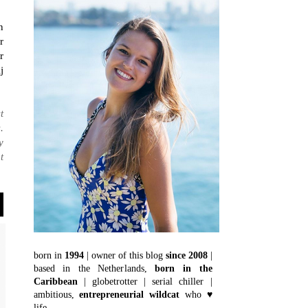
n
r
r
j
t
.
y
t
born in
1994
| owner of this blog
since 2008
|
based in the Netherlands,
born in the
Caribbean
| globetrotter | serial chiller |
ambitious,
entrepreneurial wildcat
who ♥
life