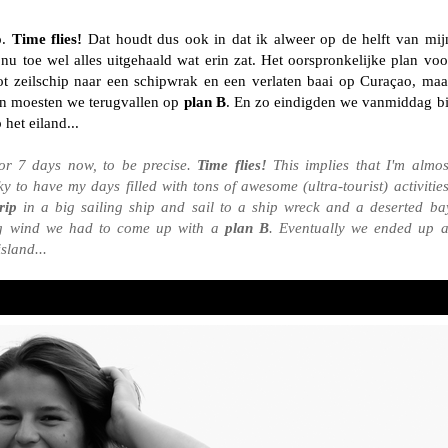
o.
Time flies!
Dat houdt dus ook in dat ik alweer op de helft van mij
nu toe wel alles uitgehaald wat erin zat. Het oorspronkelijke plan voo
 zeilschip naar een schipwrak en een verlaten baai op Curaçao, maa
 en moesten we terugvallen op
plan B
. En zo eindigden we vanmiddag bi
het eiland...
or 7 days now, to be precise.
Time flies!
This implies that I'm almos
y to have my days filled with tons of awesome (ultra-tourist) activities
rip
in a big sailing ship and sail to a ship wreck and a deserted ba
ng wind we had to come up with a
plan B
. Eventually we ended up a
sland...