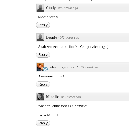
Cindy
·
642 weeks ago
Mooie foto's!
Reply
Leonie
·
642 weeks ago
Aaah wat een leuke foto's! Veel plezier nog. (:
Reply
lakshmigautham-2
·
642 weeks ago
Awesome clicks!
Reply
Mireille
·
642 weeks ago
Wat een leuke foto's en hemdje!
xoxo Mireille
Reply