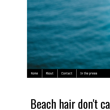
Home
About
Contact
In the press
Beach hair don't c