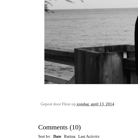
Gepost door
Fleur
op
zondag, april 13, 2014
Comments
(
10
)
Sort by:
Date
Rating
Last Activity