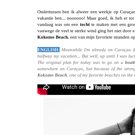
Ondertussen ben ik alweer een weekje op Curaça
vakantie ben... noooooo! Maar goed, ik heb er tot 
vandaag was om een
tocht
te maken met een groot
vanwege de veel te sterke wind ging het niet door
Kokomo Beach
, een van mijn favoriete stranden op 
ENGLISH:
Meanwhile I'm already on Curaçao f
halfway my vacation... But well, up until I was luck
The original plan for today was to go on a
boatt
somewhere on Curaçao, but because of the stro
Kokomo Beach
, one of my favorite beaches on the i