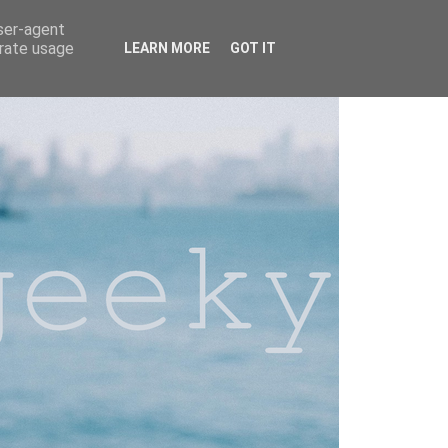
user-agent
erate usage
LEARN MORE
GOT IT