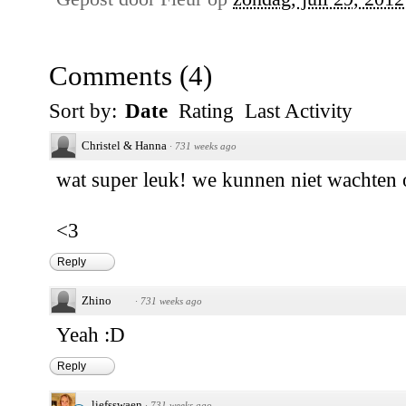
Comments
(
4
)
Sort by:
Date
Rating
Last Activity
Christel & Hanna
·
731 weeks ago
wat super leuk! we kunnen niet wachten om
<3
Reply
Zhino
·
731 weeks ago
Yeah :D
Reply
liefsswaen
·
731 weeks ago