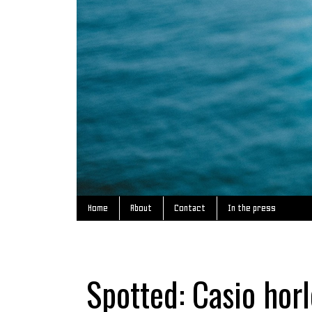
Home
About
Contact
In the press
Spotted: Casio hor