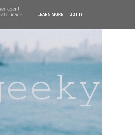
user-agent
erate usage
LEARN MORE
GOT IT