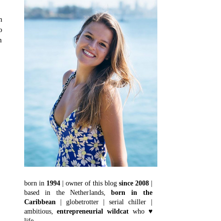
n
o
n
born in
1994
| owner of this blog
since 2008
|
based in the Netherlands,
born in the
Caribbean
| globetrotter | serial chiller |
ambitious,
entrepreneurial wildcat
who ♥
life