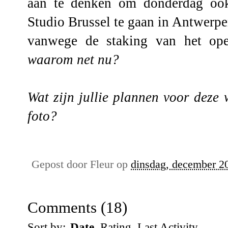
aan te denken om donderdag oo
Studio Brussel te gaan in Antwerpe
vanwege de staking van het ope
waarom net nu?
Wat zijn jullie plannen voor deze
foto?
Gepost door
Fleur
op
dinsdag, december 2
Comments
(
18
)
Sort by:
Date
Rating
Last Activity