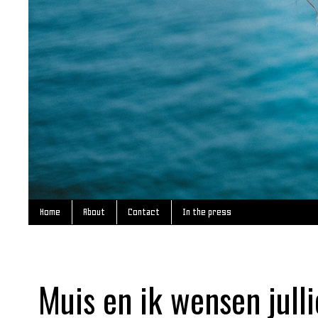
Home
About
Contact
In the press
Muis en ik wensen jull