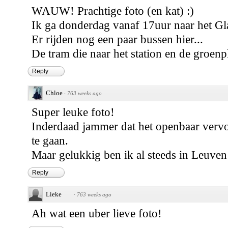
WAUW! Prachtige foto (en kat) :)
Ik ga donderdag vanaf 17uur naar het G
Er rijden nog een paar bussen hier...
De tram die naar het station en de groenpl
Reply
Chloe
·
763 weeks ago
Super leuke foto!
Inderdaad jammer dat het openbaar vervo
te gaan.
Maar gelukkig ben ik al steeds in Leuven
Reply
Lieke
·
763 weeks ago
Ah wat een uber lieve foto!