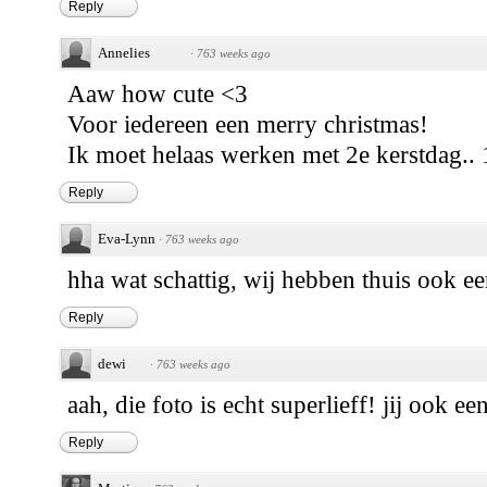
Reply
Annelies
·
763 weeks ago
Aaw how cute <3
Voor iedereen een merry christmas!
Ik moet helaas werken met 2e kerstdag.. 
Reply
Eva-Lynn
·
763 weeks ago
hha wat schattig, wij hebben thuis ook ee
Reply
dewi
·
763 weeks ago
aah, die foto is echt superlieff! jij ook ee
Reply