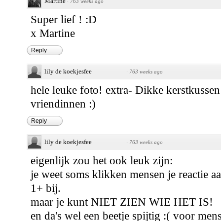
Martine
·
763 weeks ago
Super lief ! :D
x Martine
Reply
lily de koekjesfee
·
763 weeks ago
hele leuke foto! extra- Dikke kerstkussen
vriendinnen :)
Reply
lily de koekjesfee
·
763 weeks ago
eigenlijk zou het ook leuk zijn:
je weet soms klikken mensen je reactie aa
1+ bij.
maar je kunt NIET ZIEN WIE HET IS!
en da's wel een beetje spijtig :( voor mens