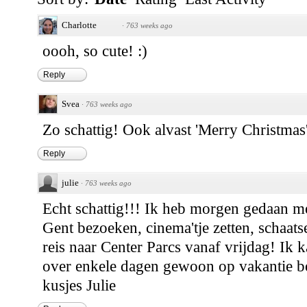
Charlotte
·
763 weeks ago
oooh, so cute! :)
Reply
Svea
·
763 weeks ago
Zo schattig! Ook alvast 'Merry Christmas
Reply
julie
·
763 weeks ago
Echt schattig!!! Ik heb morgen gedaan me
Gent bezoeken, cinema'tje zetten, schaat
reis naar Center Parcs vanaf vrijdag! Ik k
over enkele dagen gewoon op vakantie b
kusjes Julie