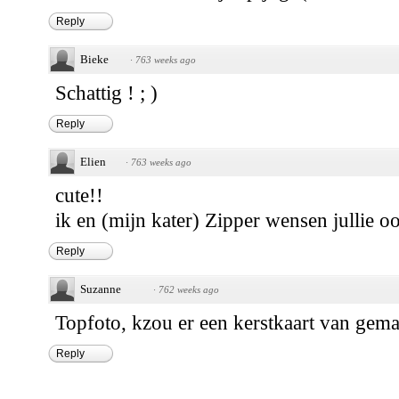
Reply
Bieke
·
763 weeks ago
Schattig ! ; )
Reply
Elien
·
763 weeks ago
cute!!
ik en (mijn kater) Zipper wensen jullie oo
Reply
Suzanne
·
762 weeks ago
Topfoto, kzou er een kerstkaart van gem
Reply