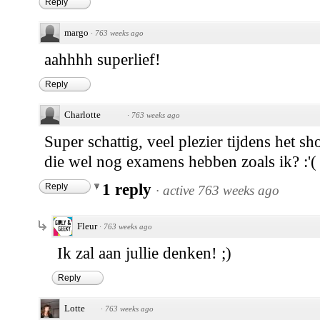
Reply
margo
·
763 weeks ago
aahhhh superlief!
Reply
Charlotte
·
763 weeks ago
Super schattig, veel plezier tijdens het
die wel nog examens hebben zoals ik? :'(
1 reply
Reply
·
active 763 weeks ago
Fleur
·
763 weeks ago
Ik zal aan jullie denken! ;)
Reply
Lotte
·
763 weeks ago