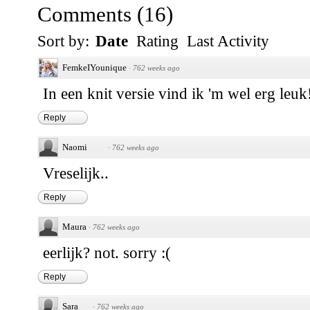
Comments
(
16
)
Sort by:
Date
Rating
Last Activity
FemkeIYounique
·
762 weeks ago
In een knit versie vind ik 'm wel erg leuk
Reply
Naomi
·
762 weeks ago
Vreselijk..
Reply
Maura
·
762 weeks ago
eerlijk? not. sorry :(
Reply
Sara
·
762 weeks ago