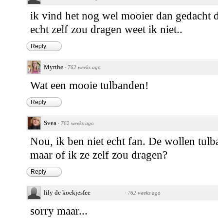
ik vind het nog wel mooier dan gedacht d
echt zelf zou dragen weet ik niet..
Reply
Myrthe
·
762 weeks ago
Wat een mooie tulbanden!
Reply
Svea
·
762 weeks ago
Nou, ik ben niet echt fan. De wollen tul
maar of ik ze zelf zou dragen?
Reply
lily de koekjesfee
·
762 weeks ago
sorry maar...