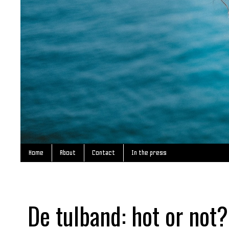
Home
About
Contact
In the press
De tulband: hot or not?