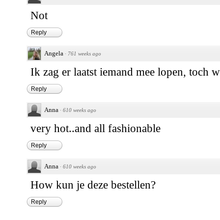
Not
Reply
Angela
·
761 weeks ago
Ik zag er laatst iemand mee lopen, toch we
Reply
Anna
·
610 weeks ago
very hot..and all fashionable
Reply
Anna
·
610 weeks ago
How kun je deze bestellen?
Reply