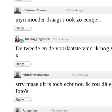
Cléménce Mamay
·
762 weeks ago
myn moeder draagt r ook zo eentje...
Reply
thebloggingsisters
·
762 weeks ago
De tweede en de voorlaatste vind ik nog w
x
Reply
robinforeverfamous
·
761 weeks ago
srry maae dit is toch echt not. ik zou dit
foto's
Reply
Anomniem
·
761 weeks ago