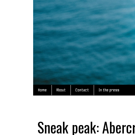
Home
About
Contact
In the press
Sneak peak: Aberc