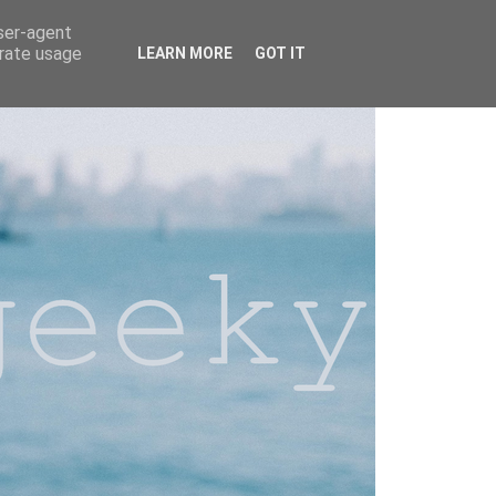
user-agent
erate usage
LEARN MORE
GOT IT