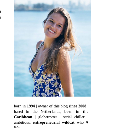
n
e
born in
1994
| owner of this blog
since 2008
|
based in the Netherlands,
born in the
Caribbean
| globetrotter | serial chiller |
ambitious,
entrepreneurial wildcat
who ♥
life