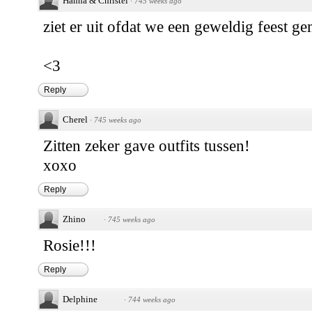
Hanna & Christel
·
745 weeks ago
ziet er uit ofdat we een geweldig feest g
<3
Reply
Cherel
·
745 weeks ago
Zitten zeker gave outfits tussen!
xoxo
Reply
Zhino
·
745 weeks ago
Rosie!!!
Reply
Delphine
·
744 weeks ago