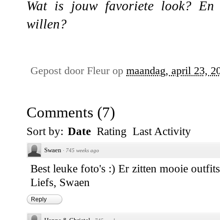
Wat is jouw favoriete look? En 
willen?
Gepost door
Fleur
op
maandag, april 23, 2
Comments
(
7
)
Sort by:
Date
Rating
Last Activity
Swaen
·
745 weeks ago
Best leuke foto's :) Er zitten mooie outfit
Liefs, Swaen
Reply