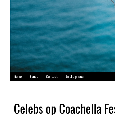
Home
About
Contact
In the press
Celebs op Coachella Fe