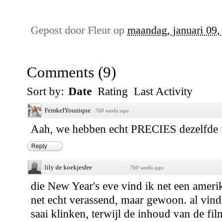
Gepost door
Fleur
op
maandag, januari 09,
Comments
(
9
)
Sort by:
Date
Rating
Last Activity
FemkeIYounique
·
760 weeks ago
Aah, we hebben echt PRECIES dezelfde f
Reply
lily de koekjesfee
·
760 weeks ago
die New Year's eve vind ik net een ameri
net echt verassend, maar gewoon. al vin
saai klinken, terwijl de inhoud van de film