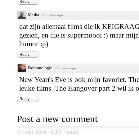
Reply
Masha
·
760 weeks ago
dat zijn allemaal films die ik KEIGRAAG 
gezien, en die is supermoooi :) maar mijn
humor :p)
Reply
Fashionologie
·
760 weeks ago
New Year(s Eve is ook mijn favoriet. Th
leuke films. The Hangover part 2 wil ik 
Reply
Post a new comment