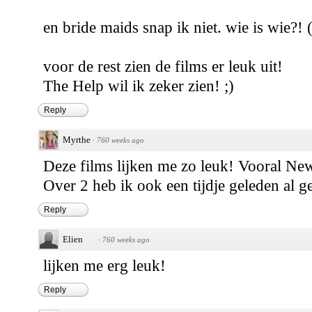
en bride maids snap ik niet. wie is wie?! (
voor de rest zien de films er leuk uit!
The Help wil ik zeker zien! ;)
Reply
Myrthe
·
760 weeks ago
Deze films lijken me zo leuk! Vooral New
Over 2 heb ik ook een tijdje geleden al ge
Reply
Elien
·
760 weeks ago
lijken me erg leuk!
Reply