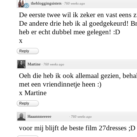
thebloggingsisters
·
760 weeks ago
De eerste twee wil ik zeker en vast eens zi
De andere drie heb ik al goedgekeurd! Br
heb er echt dubbel mee gelegen! :D
x
Reply
Martine
·
760 weeks ago
Oeh die heb ik ook allemaal gezien, beha
met een vriendinnetje heen :)
x Martine
Reply
Haaannneeeee
·
760 weeks ago
voor mij blijft de beste film 27dresses ;D