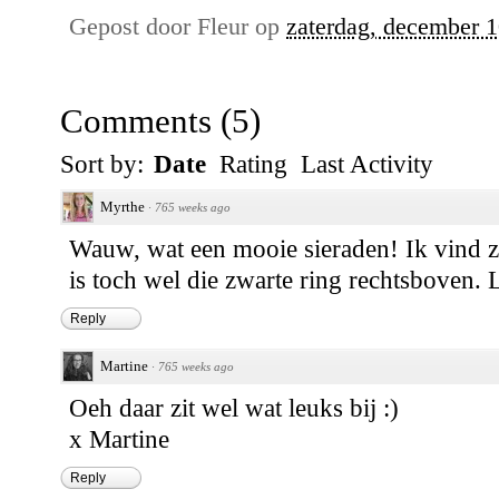
Gepost door
Fleur
op
zaterdag, december 1
Comments
(
5
)
Sort by:
Date
Rating
Last Activity
Myrthe
·
765 weeks ago
Wauw, wat een mooie sieraden! Ik vind ze
is toch wel die zwarte ring rechtsboven. L
Reply
Martine
·
765 weeks ago
Oeh daar zit wel wat leuks bij :)
x Martine
Reply