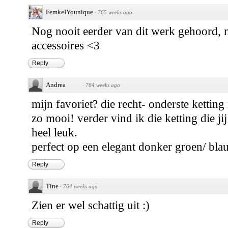
FemkeIYounique
·
765 weeks ago
Nog nooit eerder van dit werk gehoord, 
accessoires <3
Reply
Andrea
·
764 weeks ago
mijn favoriet? die recht- onderste ketting
zo mooi! verder vind ik die ketting die j
heel leuk.
perfect op een elegant donker groen/ bla
Reply
Tine
·
764 weeks ago
Zien er wel schattig uit :)
Reply