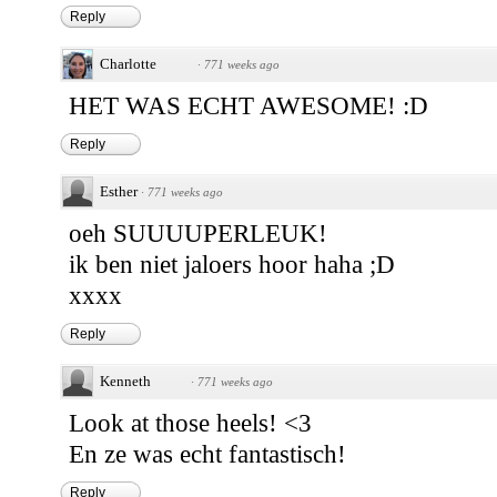
Reply
Charlotte
·
771 weeks ago
HET WAS ECHT AWESOME! :D
Reply
Esther
·
771 weeks ago
oeh SUUUUPERLEUK!
ik ben niet jaloers hoor haha ;D
xxxx
Reply
Kenneth
·
771 weeks ago
Look at those heels! <3
En ze was echt fantastisch!
Reply