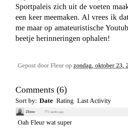
Sportpaleis zich uit de voeten maa
een keer meemaken. Al vrees ik dat d
me maar op amateuristische Youtub
beetje herinneringen ophalen!
Gepost door
Fleur
op
zondag, oktober 23, 
Comments
(
6
)
Sort by:
Date
Rating
Last Activity
Zhino
·
771 weeks ago
Oah Fleur wat super