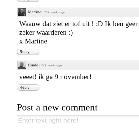
Martine
·
771 weeks ago
Waauw dat ziet er tof uit ! :D Ik ben gee
zeker waarderen :)
x Martine
Reply
Hinde
·
771 weeks ago
veeet! ik ga 9 november!
Reply
Post a new comment