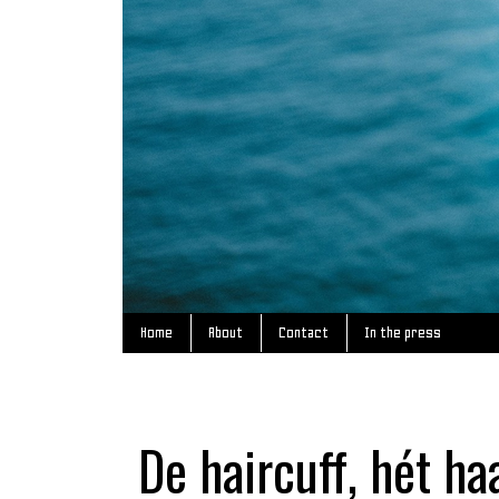
Home
About
Contact
In the press
De haircuff, hét h