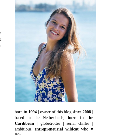
u
d
n
born in
1994
| owner of this blog
since 2008
|
based in the Netherlands,
born in the
Caribbean
| globetrotter | serial chiller |
ambitious,
entrepreneurial wildcat
who ♥
life