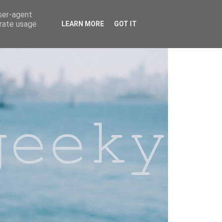
user-agent
erate usage
LEARN MORE
GOT IT